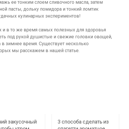
мажь ее тонким слоем сливочного масла, затем
ной пасты, дольку помидора и тонкий ломтик
 удачных кулинарных экспериментов!
х и в то же время самых полезных для здоровья
еть под рукой душистые и свежие головки овощей,
а в зимнее время. Существует несколько
торых мы расскажем в нашей статье.
ний закусочный
3 способа сделать из
 чтобы утром
спагетти ароматное