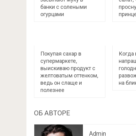
банки с солеными
просн
огурцами
принц
Покупая сахар в
Когда 
супермаркете,
напра
выискиваю продукт с
голодн
желтоватым оттенком,
развож
ведь он слаще и
на бл
полезнее
ОБ АВТОРЕ
Admin