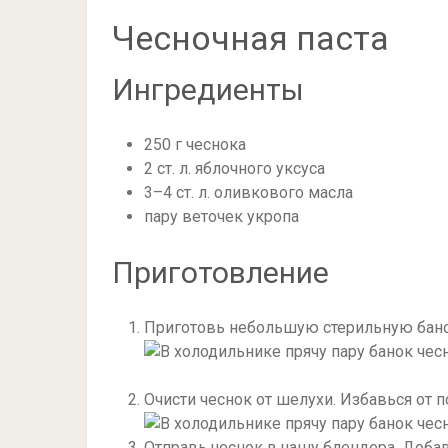
Чесночная паста
Ингредиенты
250 г чеснока
2 ст. л. яблочного уксуса
3–4 ст. л. оливкового масла
пару веточек укропа
Приготовление
Приготовь небольшую стерильную баноч
Очисти чеснок от шелухи. Избавься от 
Отправь чеснок в чашу блендера. Добавь