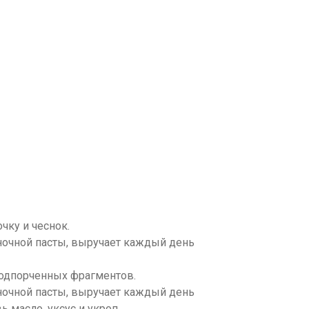
ку и чеснок.
подпорченных фрагментов.
 масло, уксус и укроп.