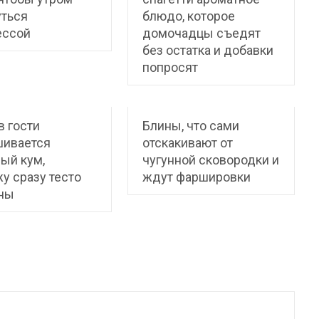
уться
блюдо, которое
ессой
домочадцы съедят
без остатка и добавки
попросят
в гости
Блины, что сами
шивается
отскакивают от
ый кум,
чугунной сковородки и
у сразу тесто
ждут фаршировки
ины