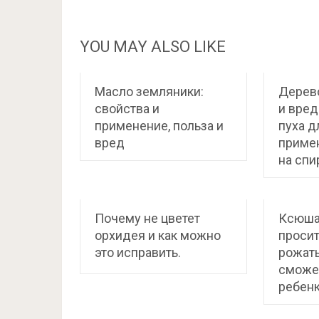
YOU MAY ALSO LIKE
Масло земляники:
Дерево
свойства и
и вред
применение, польза и
пуха д
вред
приме
на спи
Почему не цветет
Ксюша
орхидея и как можно
проси
это исправить.
рожать
сможе
ребенк