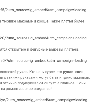
qrf5/?utm_source=ig_embed&utm_campaign=loading
 технике макраме и кроше. Такие платья более
lYcG/?utm_source=ig_embed&utm_campaign=loading
рятся открытые и фигурные вырезы платьев.
oBs0/?utm_source=ig_embed&utm_campaign=loading
скопский рукав. Кто не в курсе, это
рукав-клеш
,
ья с такими рукавами могут быть и трикотажными,
отлично подчеркивают силуэт, а главное — они
 на романтическое свидание!
NOye/?utm_source=ig_embed&utm_campaign=loading