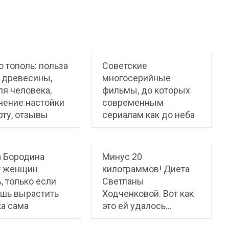
 тополь: польза
Советские
 древесины,
многосерийные
ля человека,
фильмы, до которых
нение настойки
современным
рту, отзывы
сериалам как до неба
 Бородина
Минус 20
т женщин
килограммов! Диета
, только если
Светланы
шь вырастить
Ходченковой. Вот как
а сама
это ей удалось…