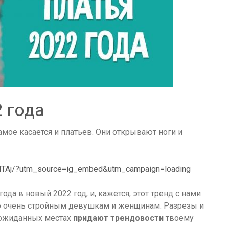
 года
амое касается и платьев. Они открывают ноги и
NTAj/?utm_source=ig_embed&utm_campaign=loading
да в новый 2022 год, и, кажется, этот тренд с нами
ко очень стройным девушкам и женщинам. Разрезы и
неожиданных местах
придают трендовости
твоему