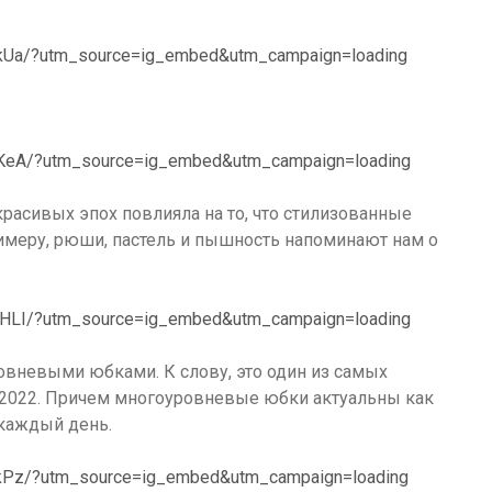
qkUa/?utm_source=ig_embed&utm_campaign=loading
FKeA/?utm_source=ig_embed&utm_campaign=loading
красивых эпох повлияла на то, что стилизованные
имеру, рюши, пастель и пышность напоминают нам о
IHLI/?utm_source=ig_embed&utm_campaign=loading
овневыми юбками. К слову, это один из самых
 2022. Причем многоуровневые юбки актуальны как
 каждый день.
IkPz/?utm_source=ig_embed&utm_campaign=loading