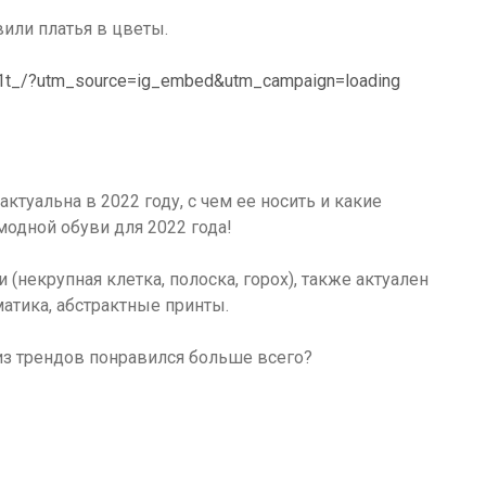
или платья в цветы.
o1t_/?utm_source=ig_embed&utm_campaign=loading
актуальна в 2022 году, с чем ее носить и какие
модной обуви для 2022 года!
(некрупная клетка, полоска, горох), также актуален
атика, абстрактные принты.
из трендов понравился больше всего?