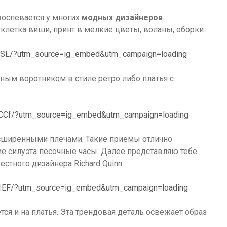
воспевается у многих
модных дизайнеров
.
 клетка виши, принт в мелкие цветы, воланы, оборки.
jbSL/?utm_source=ig_embed&utm_campaign=loading
ным воротником в стиле ретро либо платья с
FCCf/?utm_source=ig_embed&utm_campaign=loading
расширенными плечами. Такие приемы отлично
ие силуэта песочные часы. Далее представляю тебе
тного дизайнера Richard Quinn.
h1EF/?utm_source=ig_embed&utm_campaign=loading
ся и на платья. Эта трендовая деталь освежает образ