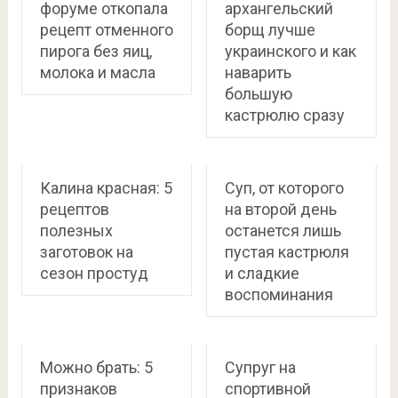
форуме откопала
архангельский
рецепт отменного
борщ лучше
пирога без яиц,
украинского и как
молока и масла
наварить
большую
кастрюлю сразу
Калина красная: 5
Суп, от которого
рецептов
на второй день
полезных
останется лишь
заготовок на
пустая кастрюля
сезон простуд
и сладкие
воспоминания
Можно брать: 5
Супруг на
признаков
спортивной