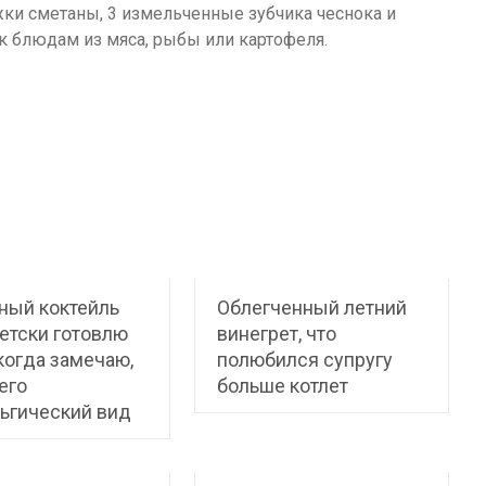
жки сметаны, 3 измельченные зубчика чеснока и
к блюдам из мяса, рыбы или картофеля.
ный коктейль
Облегченный летний
етски готовлю
винегрет, что
когда замечаю,
полюбился супругу
него
больше котлет
ьгический вид