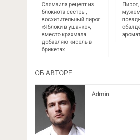
Слямзила рецепт из
Пирог,
блокнота сестры,
мужем
восхитительный пирог
поездк
«Яблоки в ушанке»,
обалд
вместо крахмала
арома
добавляю кисель в
брикетах
ОБ АВТОРЕ
Admin