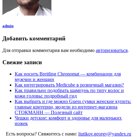
admin
Добавить комментарий
Для отправки комментария вам необходимо
авторизоваться
.
Свежие записи
Как носить Breitling Chronomat — комбинации для
мужчин и женщин
Как интегрировать Medicube в розничный магазин?
Как правильно подобрать шампунь по типу волос и
кожи головы: подробный гид
Как выбрать и где можно Guess сумки женские купить:
главные критерии, модели из интернет-магазина
СТОКМАНН — Полезный сайт
Чешки детские: комфорт и здоровье для маленьких
ножек
Есть вопросы? Свяжитесь с нами:
liutikov.georgy@yandex.ru