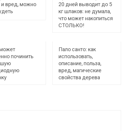
 и вред, можно
20 дней выводит до 5
удеть
кг шлаков: не думала,
что может накопиться
СТОЛЬКО!
оможет
Пало санто: как
нно починить
использовать,
вшую
описание, польза,
диодную
вред, магические
чку
свойства дерева