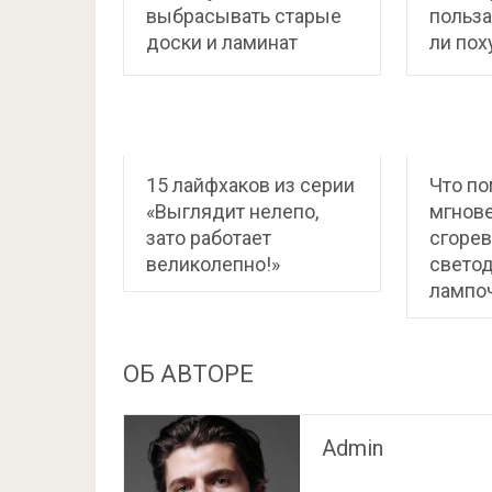
выбрасывать старые
польза
доски и ламинат
ли пох
15 лайфхаков из серии
Что п
«Выглядит нелепо,
мгнове
зато работает
сгоре
великолепно!»
свето
лампо
ОБ АВТОРЕ
Admin