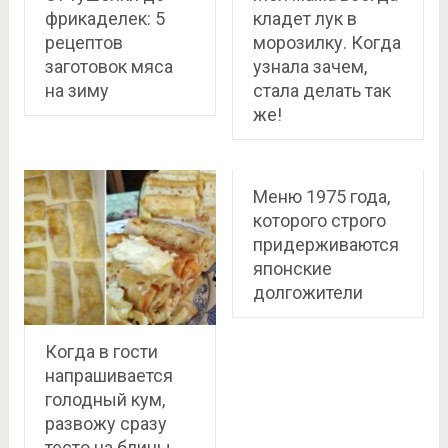
фрикаделек: 5
кладет лук в
рецептов
морозилку. Когда
заготовок мяса
узнала зачем,
на зиму
стала делать так
же!
Меню 1975 года,
которого строго
придерживаются
японские
долгожители
Когда в гости
напрашивается
голодный кум,
развожу сразу
тесто на блины