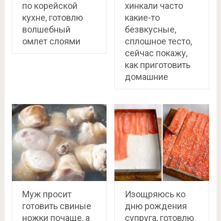
по корейской
хинкали часто
кухне, готовлю
какие-то
волшебный
безвкусные,
омлет слоями
сплошное тесто,
сейчас покажу,
как приготовить
домашние
Муж просит
Изощряюсь ко
готовить свиные
дню рождения
ножки почаще, а
супруга, готовлю