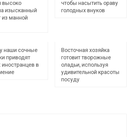
и высоко
чтобы насытить ораву
ла изысканный
голодных внуков
 из манной
у наши сочные
Восточная хозяйка
ки приводят
готовит творожные
 иностранцев в
оладьи, используя
мение
удивительной красоты
посуду