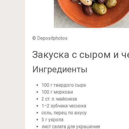
© Depositphotos
Закуска с сыром и 
Ингредиенты
100 г твердого сыра
100 г моркови
2 ст. л. майонеза
1–2 зубчика чеснока
соль, перец по вкусу
5 г укропа
лист салата для украшения