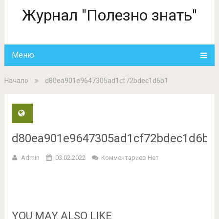
Журнал "Полезно знать"
Меню
Начало
d80ea901e9647305ad1cf72bdec1d6b1
d80ea901e9647305ad1cf72bdec1d6b1
Admin
03.02.2022
Комментариев Нет
YOU MAY ALSO LIKE