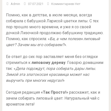
Admin
07.07.2021
Комментариев Нет
Помню, как в детстве, в июле месяце, всегда
собирала с бабушкой Ларисой цветки липы. С тех
пор прошло много времени, и уже я со своей
дочкой Лизочкой продолжаю бабушкину традицию.
Помню, как спросила: «
Ба, а чем полезен липовый
цвет? Зачем мы его собираем?
».
Ее ответ до сих пор заставляет меня без оглядки
стремиться к
липовому дереву
. Говорю домашним
так: «
Дела подождут, пора собирать дары липы.
Зимой эта златокосая красавица может нас
выручить при многих недугах!
»
Сегодня редакция
«Так Просто!»
расскажет, как и
зачем собирать липовый цвет. Натуральный чай с
ароматом лета!