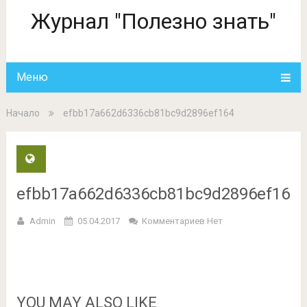
Журнал "Полезно знать"
Меню
Начало
efbb17a662d6336cb81bc9d2896ef164
efbb17a662d6336cb81bc9d2896ef164
Admin
05.04.2017
Комментариев Нет
YOU MAY ALSO LIKE