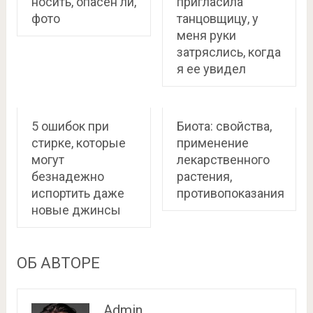
носить, опасен ли,
пригласила
фото
танцовщицу, у
меня руки
затряслись, когда
я ее увидел
5 ошибок при
Биота: свойства,
стирке, которые
применение
могут
лекарственного
безнадежно
растения,
испортить даже
противопоказания
новые джинсы
ОБ АВТОРЕ
Admin