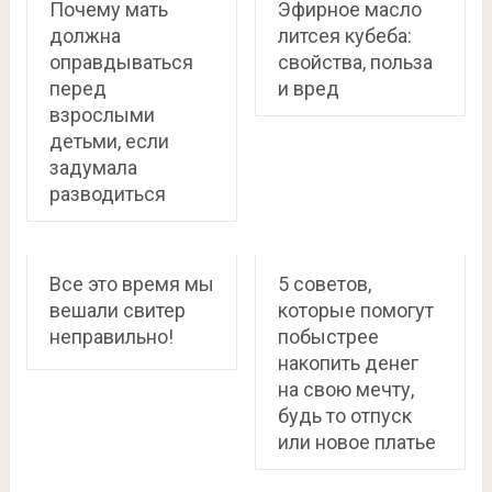
Почему мать
Эфирное масло
должна
литсея кубеба:
оправдываться
свойства, польза
перед
и вред
взрослыми
детьми, если
задумала
разводиться
Все это время мы
5 советов,
вешали свитер
которые помогут
неправильно!
побыстрее
накопить денег
на свою мечту,
будь то отпуск
или новое платье