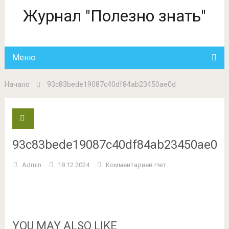
Журнал "Полезно знать"
Меню
Начало
93c83bede19087c40df84ab23450ae0d
93c83bede19087c40df84ab23450ae0d
Admin
18.12.2024
Комментариев Нет
YOU MAY ALSO LIKE