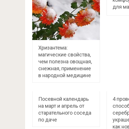
для м
Хризантема:
магические свойства,
чем полезна овощная,
снежная, применение
в народной медицине
Посевной календарь
4 про
на март и апрель от
способ
старательного соседа
сереб
по даче
украше
как но