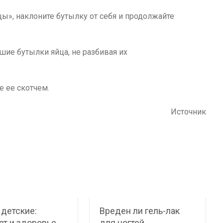
цы», наклоните бутылку от себя и продолжайте
е ее скотчем.
Источник
детские:
Вреден ли гель-лак
т и здоровье
для ногтей,