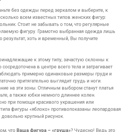
аньте без одежды перед зеркалом и выберите, к
есколько всем известных типов женских фигур:
гольник. Стоит не забывать о том, что регулярные
желаемую фигуру. Грамотно выбранная одежда лишь
о результат, хоть и временный, Вы получите
инадлежащие к этому типу, зачастую склонны к
 сосредоточена в центре всего тела и затрагивает
аблюдать примерно одинаковые размеры груди и
таточно притягательно выглядит грудь и ноги.
ние на эти зоны. Отличным выбором станут платья
ьте, а также юбки немного длиннее колен.
жно при помощи красивого украшения или
типа фигуры «яблоко» противопоказаны леопардовая
ли довольно крупный рисунок.
ом, что
Ваша фигура – «груша»
? Чудесно! Ведь это