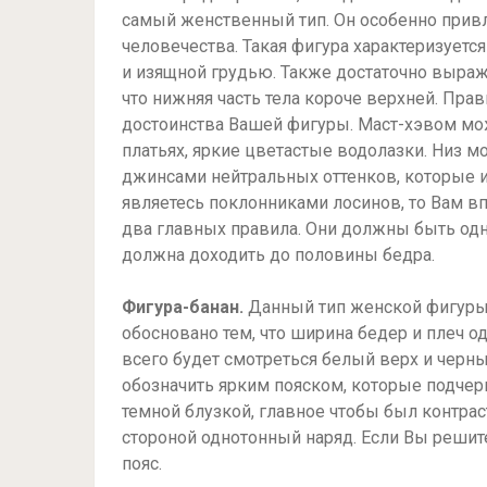
самый женственный тип. Он особенно прив
человечества. Такая фигура характеризует
и изящной грудью. Также достаточно выраж
что нижняя часть тела короче верхней. Пр
достоинства Вашей фигуры. Маст-хэвом мо
платьях, яркие цветастые водолазки. Низ 
джинсами нейтральных оттенков, которые и
являетесь поклонниками лосинов, то Вам вп
два главных правила. Они должны быть одн
должна доходить до половины бедра.
Фигура-банан.
Данный тип женской фигуры
обосновано тем, что ширина бедер и плеч о
всего будет смотреться белый верх и черны
обозначить ярким пояском, которые подчер
темной блузкой, главное чтобы был контраст
стороной однотонный наряд. Если Вы решите
пояс.