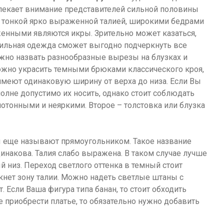
лекает внимание представителей сильной половины
ся тонкой ярко выраженной талией, широкими бедрами
енными являются икры. Зрительно может казаться,
авильная одежда сможет выгодно подчеркнуть все
жно назвать разнообразные вырезы на блузках и
можно украсить темными брюками классического кроя,
меют одинаковую ширину от верха до низа. Если Вы
олне допустимо их носить, однако стоит соблюдать
отонными и неяркими. Второе – толстовка или блузка
 еще называют прямоугольником. Такое название
динакова. Талия слабо выражена. В таком случае лучше
й низ. Переход светлого оттенка в темный стоит
кнет зону талии. Можно надеть светлые штаны с
. Если Ваша фигура типа банан, то стоит обходить
 приобрести платье, то обязательно нужно добавить