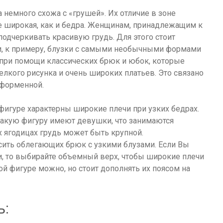
ра немного схожа с «грушей». Их отличие в зоне
же широкая, как и бедра. Женщинам, принадлежащим к
подчеркивать красивую грудь. Для этого стоит
ни, к примеру, блузки с самыми необычными формами
при помощи классических брюк и юбок, которые
елкого рисунка и очень широких платьев. Это связано
сформенной.
 фигуре характерны широкие плечи при узких бедрах.
такую фигуру имеют девушки, что занимаются
 ягодицах грудь может быть крупной.
сить облегающих брюк с узкими блузами. Если Вы
и, то выбирайте объемный верх, чтобы широкие плечи
ой фигуре можно, но стоит дополнять их поясом на
ь: