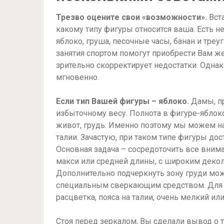
Трезво оцените свои «возможности».
Вст
какому типу фигуры относится ваша. Есть н
яблоко, груша, песочные часы, банан и треу
занятия спортом помогут приобрести Вам 
зрительно скорректирует недостатки. Однак
мгновенно.
Если тип Вашей фигуры – яблоко.
Дамы, пр
избыточному весу. Полнота в фигуре-яблоко
живот, грудь. Именно поэтому мы можем н
талии. Зачастую, при таком типе фигуры дос
Основная задача – сосредоточить все внима
макси или средней длины, с широким декол
Дополнительно подчеркнуть зону груди мо
специальным сверкающим средством. Для 
расцветка, пояса на талии, очень мелкий и
Стоя перед зеркалом, Вы сделали вывод о т