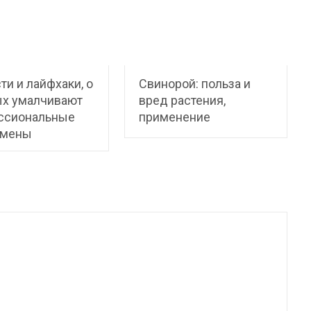
ти и лайфхаки, о
Свинорой: польза и
ых умалчивают
вред растения,
ссиональные
применение
смены