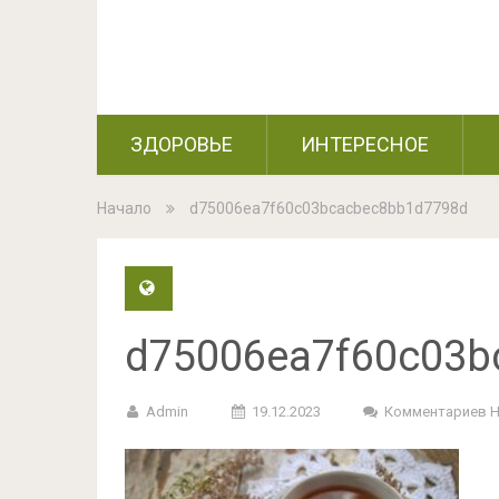
ЗДОРОВЬЕ
ИНТЕРЕСНОЕ
Начало
d75006ea7f60c03bcacbec8bb1d7798d
d75006ea7f60c03b
Admin
19.12.2023
Комментариев 