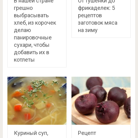
В нашей стране
От тушенки до
грешно
фрикаделек: 5
выбрасывать
рецептов
хлеб, из корочек
заготовок мяса
делаю
на зиму
панировочные
сухари, чтобы
добавить их в
котлеты
Куриный суп,
Рецепт