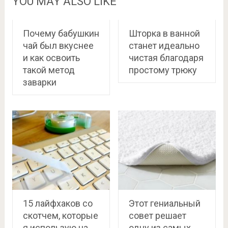
YOU MAY ALSO LIKE
Почему бабушкин
Шторка в ванной
чай был вкуснее
станет идеально
и как освоить
чистая благодаря
такой метод
простому трюку
заварки
15 лайфхаков со
Этот гениальный
скотчем, которые
совет решает
я использую на
одну из самых