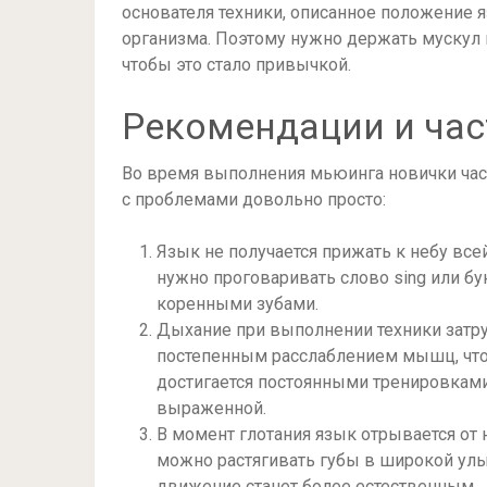
основателя техники, описанное положение я
организма. Поэтому нужно держать мускул 
чтобы это стало привычкой.
Рекомендации и ча
Во время выполнения мьюинга новички част
с проблемами довольно просто:
Язык не получается прижать к небу все
нужно проговаривать слово sing или бу
коренными зубами.
Дыхание при выполнении техники затр
постепенным расслаблением мышц, чтоб
достигается постоянными тренировками
выраженной.
В момент глотания язык отрывается от 
можно растягивать губы в широкой улыб
движение станет более естественным.