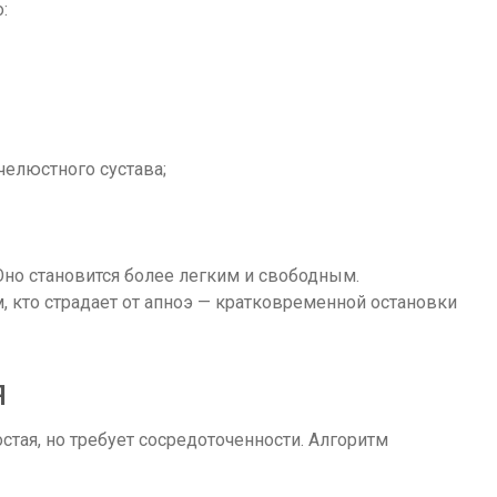
:
елюстного сустава;
но становится более легким и свободным.
, кто страдает от апноэ — кратковременной остановки
я
тая, но требует сосредоточенности. Алгоритм