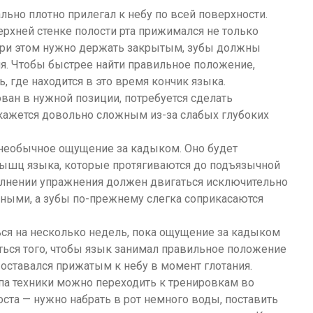
ьно плотно прилегал к небу по всей поверхности.
ерхней стенке полости рта прижимался не только
т при этом нужно держать закрытым, зубы должны
лия. Чтобы быстрее найти правильное положение,
, где находится в это время кончик языка.
ован в нужной позиции, потребуется сделать
окажется довольно сложным из-за слабых глубоких
 необычное ощущение за кадыком. Оно будет
мышц языка, которые протягиваются до подъязычной
олнении упражнения должен двигаться исключительно
ными, а зубы по-прежнему слегка соприкасаются
ся на несколько недель, пока ощущение за кадыком
ться того, чтобы язык занимал правильное положение
оставался прижатым к небу в момент глотания.
па техники можно переходить к тренировкам во
оста — нужно набрать в рот немного воды, поставить