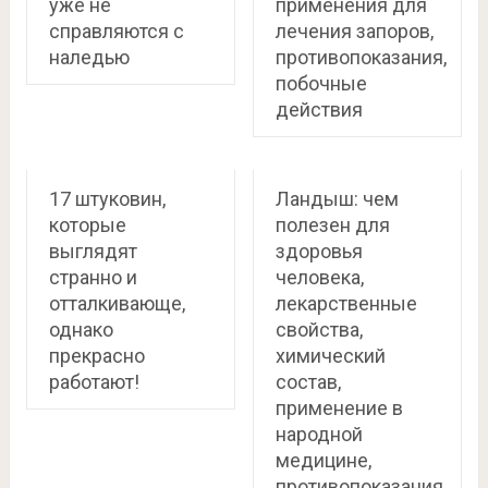
уже не
применения для
справляются с
лечения запоров,
наледью
противопоказания,
побочные
действия
17 штуковин,
Ландыш: чем
которые
полезен для
выглядят
здоровья
странно и
человека,
отталкивающе,
лекарственные
однако
свойства,
прекрасно
химический
работают!
состав,
применение в
народной
медицине,
противопоказания