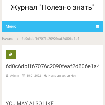
Журнал "Полезно знать"
Меню
Начало
6d0c6dbff67076c2090feaf2d806e1a4
6d0c6dbff67076c2090feaf2d806e1a4
Admin
18.01.2022
Комментариев Нет
YOU MAY ALSO LIKE