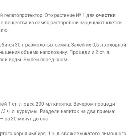
 гепатопротектор. Это растение № 1 для
очистки
ые вещества из семян расторопши защищают клетки
нию.
бится 30 г размолотых семян. Залей их 0,5 л холодной
ьшения объема наполовину. Процеди и 2 ст. л.
лой воды. Выпей перед сном.
ей 1 ст. л. овса 200 мл кипятка. Вечером процеди
 1/3 ч. л. куркумы. Раздели напиток на два приема:
— за 30 минут до сна.
тертого корня имбиря, 1 ч. л. свежевыжатого лимонного