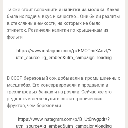
⠀
Также стоит вспомнить и
напитки из молока
. Какая
была их подача, вкус и качество… Они были разлиты
в стеклянные емкости, на которых не было
этикеток. Различали напитки по крышечкам из
фольги.
https://www.instagram.com/p/BMCOacXAozl/?
utm_source=ig_embed&utm_campaign=loading
⠀
В СССР березовый сок добывали в промышленных
масштабах. Его консервировали и продавали в
трехлитровых банках и на розлив. Сейчас же это
редкость и легче купить сок из тропических
фруктов, чем березовый.
https://www.instagram.com/p/B_Ut0rwgpdr/?
utm_source=ig_embed&utm_campaign=loading