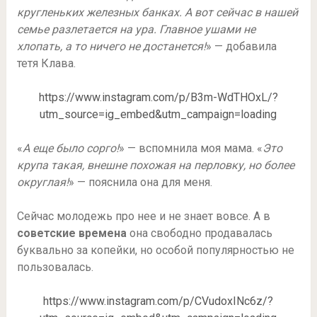
кругленьких железных банках. А вот сейчас в нашей
семье разлетается на ура. Главное ушами не
хлопать, а то ничего не достанется!
» — добавила
тетя Клава.
https://www.instagram.com/p/B3m-WdTHOxL/?
utm_source=ig_embed&utm_campaign=loading
«
А еще было сорго!
» — вспомнила моя мама. «
Это
крупа такая, внешне похожая на перловку, но более
округлая!
» — пояснила она для меня.
Сейчас молодежь про нее и не знает вовсе. А в
советские времена
она свободно продавалась
буквально за копейки, но особой популярностью не
пользовалась.
https://www.instagram.com/p/CVudoxINc6z/?