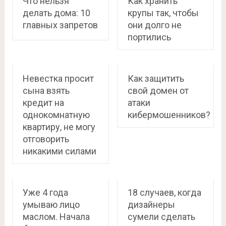
Что нельзя
Как хранить
делать дома: 10
крупы так, чтобы
главных запретов
они долго не
портились
Невестка просит
Как защитить
сына взять
свой домен от
кредит на
атаки
однокомнатную
кибермошенников?
квартиру, не могу
отговорить
никакими силами
Уже 4 года
18 случаев, когда
умываю лицо
дизайнеры
маслом. Начала
сумели сделать