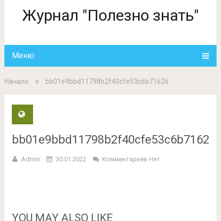
Журнал "Полезно знать"
Меню
Начало
bb01e9bbd11798b2f40cfe53c6b71626
bb01e9bbd11798b2f40cfe53c6b71626
Admin
30.01.2022
Комментариев Нет
YOU MAY ALSO LIKE