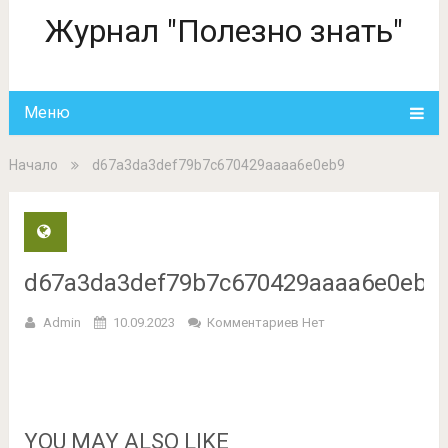
Журнал "Полезно знать"
Меню
Начало
d67a3da3def79b7c670429aaaa6e0eb9
d67a3da3def79b7c670429aaaa6e0eb9
Admin
10.09.2023
Комментариев Нет
YOU MAY ALSO LIKE