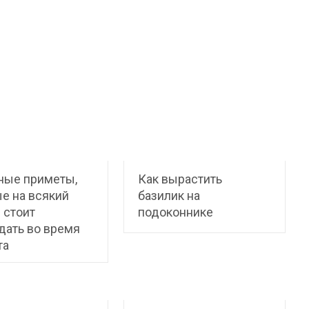
ные приметы,
Как вырастить
е на всякий
базилик на
 стоит
подоконнике
дать во время
та