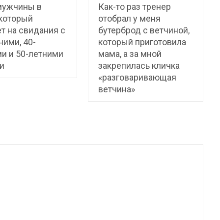
мужчины в
Как-то раз тренер
 который
отобрал у меня
т на свидания с
бутерброд с ветчиной,
ними, 40-
который приготовила
и и 50-летними
мама, а за мной
и
закрепилась кличка
«разговаривающая
ветчина»