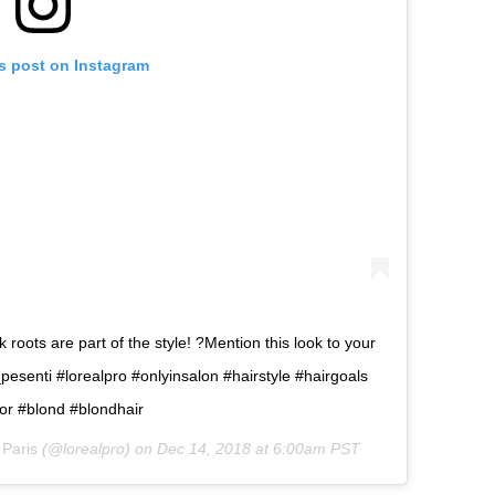
is post on Instagram
roots are part of the style! ?Mention this look to your
enti #lorealpro #onlyinsalon #hairstyle #hairgoals
lor #blond #blondhair
 Paris
(@lorealpro) on
Dec 14, 2018 at 6:00am PST