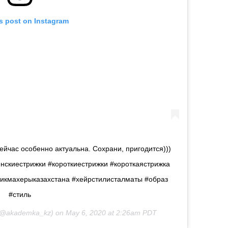
is post on Instagram
ейчас особенно актуальна. Сохрани, пригодится)))
скиестрижки #короткиестрижки #короткаястрижка
икмахерыказахстана #хейрстилисталматы #образ
#стиль
@akademka_kz) on
May 6, 2020 at 2:26am PDT