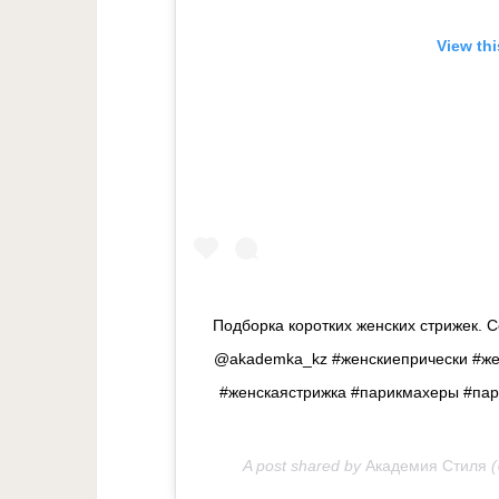
View th
Подборка коротких женских стрижек. С
@akademka_kz #женскиепрически #жен
#женскаястрижка #парикмахеры #пар
A post shared by
Академия Стиля
(