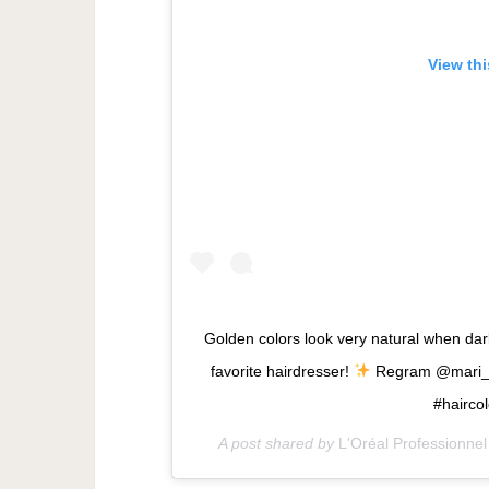
View th
Golden colors look very natural when dark 
favorite hairdresser!
Regram @mari_pes
#hairco
A post shared by
L'Oréal Professionnel