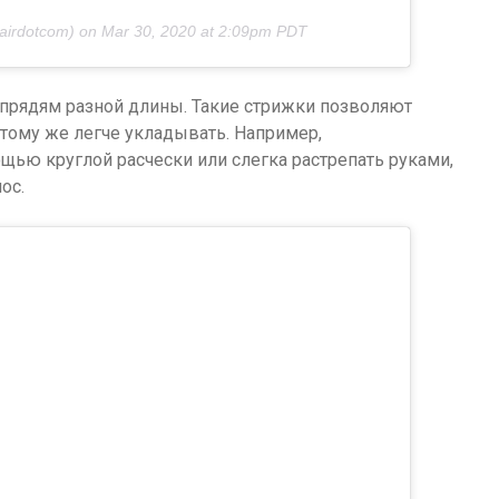
irdotcom) on
Mar 30, 2020 at 2:09pm PDT
рядям разной длины. Такие стрижки позволяют
 тому же легче укладывать. Например,
ью круглой расчески или слегка растрепать руками,
ос.