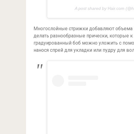
A post shared by
Hair.com
(@ha
Многослойные стрижки добавляют объема п
делать разнообразные прически, которые к
градуированный боб можно уложить с помощ
нанося спрей для укладки или пудру для вол