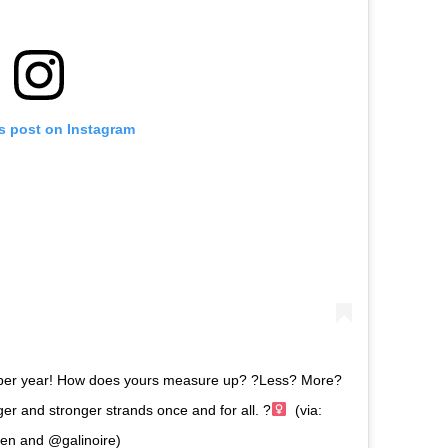
is post on Instagram
s per year! How does yours measure up? ?Less? More?
ger and stronger strands once and for all. ?‍
⁠ (via:
en and @galinoire)