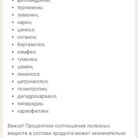
фелландрены;
терпинены;
лимонен;
карен;
цинеол;
октанон;
бергамотен;
камфен;
гумелен;
цимен;
линалоол;
цитронеллол;
гелиотропин;
дигидрокарвеол;
пиперидин;
кариофиллен.
Важно! Процентное соотношение полезных
веществ в составе продукта может незначительно