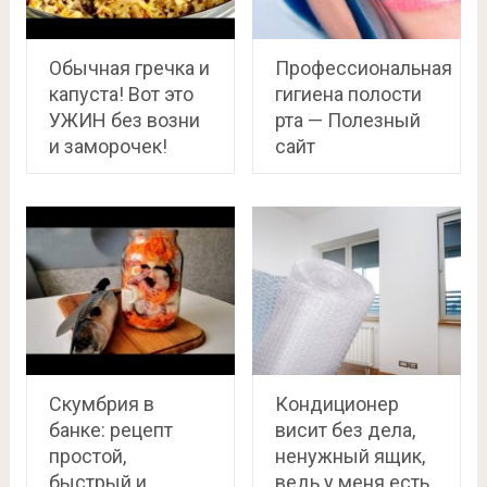
Обычная гречка и
Профессиональная
капуста! Вот это
гигиена полости
УЖИН без возни
рта — Полезный
и заморочек!
сайт
Скумбрия в
Кондиционер
банке: рецепт
висит без дела,
простой,
ненужный ящик,
быстрый и
ведь у меня есть