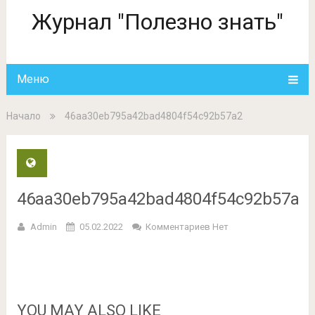
Журнал "Полезно знать"
Меню
Начало
46aa30eb795a42bad4804f54c92b57a2
46aa30eb795a42bad4804f54c92b57a2
Admin
05.02.2022
Комментариев Нет
YOU MAY ALSO LIKE