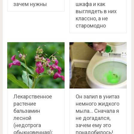
зачем нужны
шкафа и как
выглядеть в них
классно, а не
старомодно
Лекарственное
Он залил в унитаз
растение
немного жидкого
бальзамин
мыла… Сначала я
лесной
не догадался,
(недотрога
зачем ему это
обыкновенная):
понадобилось!