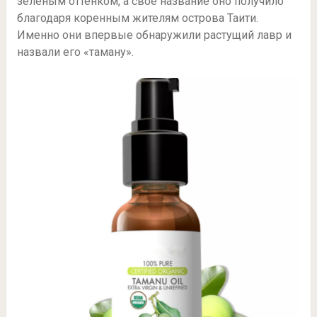
зеленым оттенком, а свое название оно получило
благодаря коренным жителям острова Таити.
Именно они впервые обнаружили растущий лавр и
назвали его «таману».