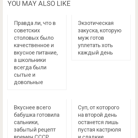
YOU MAY ALSO LIKE
Правда ли, что в
Экзотическая
советских
закуска, которую
столовых было
муж готов
качественное и
уплетать хоть
вкусное питание,
каждый день
а школьники
всегда были
сытые и
довольные
Вкуснее всего
Суп, от которого
бабушка готовила
на второй день
сальники,
останется лишь
забытый рецепт
пустая кастрюля
времен СССР
и сладкие