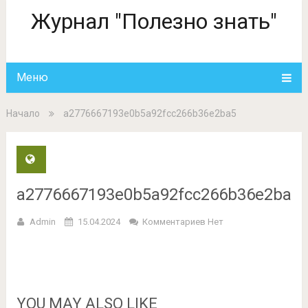
Журнал "Полезно знать"
Меню
Начало
a2776667193e0b5a92fcc266b36e2ba5
a2776667193e0b5a92fcc266b36e2ba5
Admin
15.04.2024
Комментариев Нет
YOU MAY ALSO LIKE