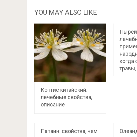
YOU MAY ALSO LIKE
Пырей 
лечебн
приме
народн
когда 
травы,
Коптис китайский:
лечебные свойства,
описание
Папаин: свойства, чем
Олеанд