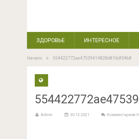
ЗДОРОВЬЕ
ИНТЕРЕСНОЕ
Начало
554422772ae47539414828d87ddf04b8
554422772ae47539
Admin
30.12.2021
Комментариев 