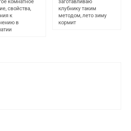
тое комнатное
заготавливаю
ие, свойства,
клубнику таким
ния к
методом, лето зиму
нению в
кормит
патии