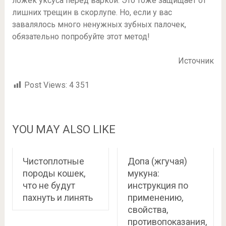
ложек уксуса перед варкой. Это тоже защищает от
лишних трещин в скорлупе. Но, если у вас
завалялось много ненужных зубных палочек,
обязательно попробуйте этот метод!
Источник
Post Views:
4 351
YOU MAY ALSO LIKE
Чистоплотные
Допа (жгучая)
породы кошек,
мукуна:
что не будут
инструкция по
пахнуть и линять
применению,
свойства,
противопоказания,