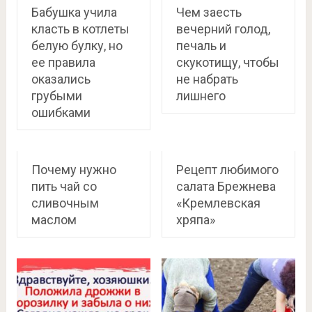
Бабушка учила
Чем заесть
класть в котлеты
вечерний голод,
белую булку, но
печаль и
ее правила
скукотищу, чтобы
оказались
не набрать
грубыми
лишнего
ошибками
Почему нужно
Рецепт любимого
пить чай со
салата Брежнева
сливочным
«Кремлевская
маслом
хряпа»