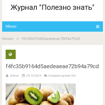
Журнал "Полезно знать"
Меню
Начало
f4fc35b9164d5aedeaeae72b94a79cd3
f4fc35b9164d5aedeaeae72b94a79cd3
Admin
29.10.2024
Комментариев Нет