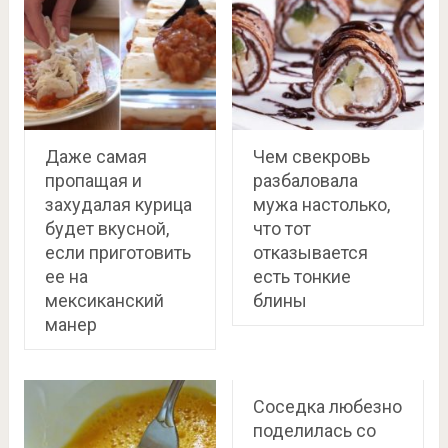
Даже самая
Чем свекровь
пропащая и
разбаловала
захудалая курица
мужа настолько,
будет вкусной,
что тот
если приготовить
отказывается
ее на
есть тонкие
мексиканский
блины
манер
Соседка любезно
поделилась со