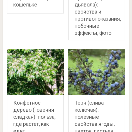
кошельке
дьявола):
свойства и
противопоказания,
побочные
эффекты, фото
Конфетное
Терн (слива
дерево (говения
колючая):
сладкая): польза,
полезные
где растет, как
свойства ягоды,
едят
цветов, листьев,