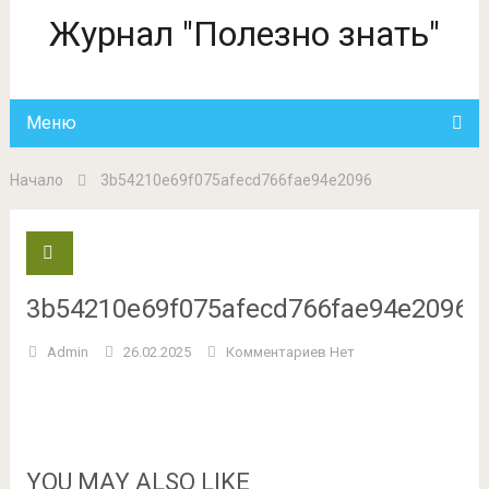
Журнал "Полезно знать"
Меню
Начало
3b54210e69f075afecd766fae94e2096
3b54210e69f075afecd766fae94e2096
Admin
26.02.2025
Комментариев Нет
YOU MAY ALSO LIKE