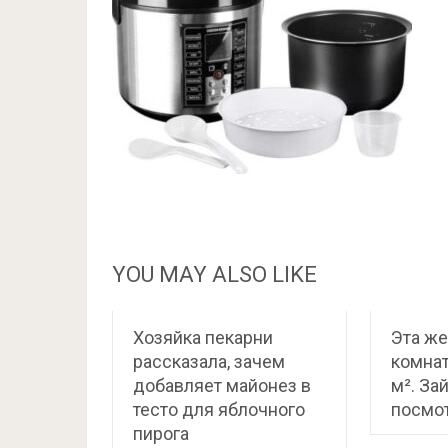
YOU MAY ALSO LIKE
Хозяйка пекарни
Эта же
рассказала, зачем
комна
добавляет майонез в
м². За
тесто для яблочного
посмо
пирога