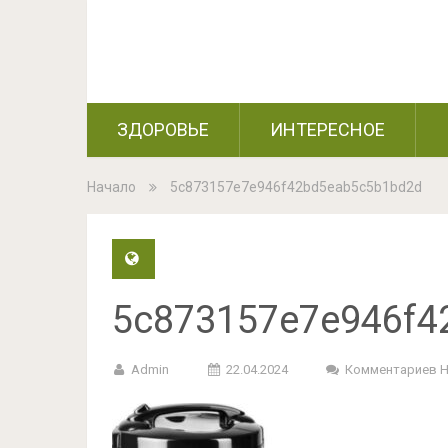
ЗДОРОВЬЕ
ИНТЕРЕСНОЕ
Начало
5c873157e7e946f42bd5eab5c5b1bd2d
5c873157e7e946f4
Admin
22.04.2024
Комментариев 