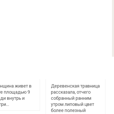
нщина живет в
Деревенская травница
те площадью 9
рассказала, отчего
йди внутрь и
собранный ранним
три…
утром липовый цвет
более полезный