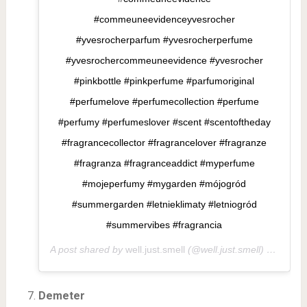
#commeuneevidenceyvesrocher
#yvesrocherparfum #yvesrocherperfume
#yvesrochercommeuneevidence #yvesrocher
#pinkbottle #pinkperfume #parfumoriginal
#perfumelove #perfumecollection #perfume
#perfumy #perfumeslover #scent #scentoftheday
#fragrancecollector #fragrancelover #fragranze
#fragranza #fragranceaddict #myperfume
#mojeperfumy #mygarden #mójogród
#summergarden #letnieklimaty #letniogród
#summervibes #fragrancia
A post shared by
well.just.smell
(@well.just.smell) on
Aug 1
Demeter