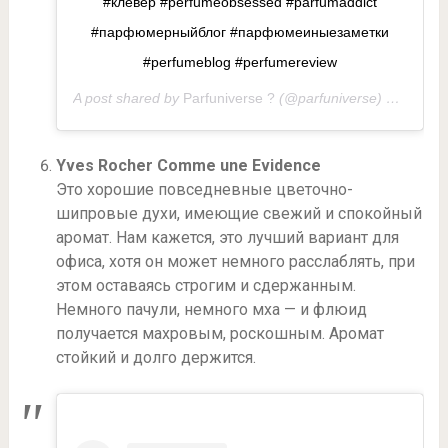
#клевер #perfumeobsessed #parfumaddict
#парфюмерныйблог #парфюмеиныезаметки
#perfumeblog #perfumereview
A post shared by
Parfuniverse ?
(@parfuniverse) on
Jun 2
Yves Rocher Comme une Evidence
Это хорошие повседневные цветочно-
шипровые духи, имеющие свежий и спокойный
аромат. Нам кажется, это лучший вариант для
офиса, хотя он может немного расслаблять, при
этом оставаясь строгим и сдержанным.
Немного пачули, немного мха — и флюид
получается махровым, роскошным. Аромат
стойкий и долго держится.