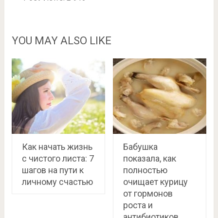
YOU MAY ALSO LIKE
Как начать жизнь
Бабушка
с чистого листа: 7
показала, как
шагов на пути к
полностью
личному счастью
очищает курицу
от гормонов
роста и
антибиотиков