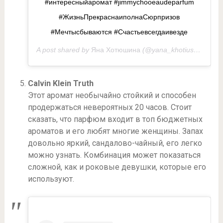
#интересныйаромат #jimmychooeaudeparfum
#ЖизньПрекраснаиполнаСюрпризов
#Мечтысбываются #Счастьевсегдаивезде
A post shared by
Яна Хотюшина
(@yana_khotiushina) on
Calvin Klein Truth
Этот аромат необычайно стойкий и способен
продержаться невероятных 20 часов. Стоит
сказать, что парфюм входит в топ бюджетных
ароматов и его любят многие женщины. Запах
довольно яркий, сандалово-чайный, его легко
можно узнать. Комбинация может показаться
сложной, как и роковые девушки, которые его
используют.