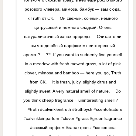
только что скосили траву, в ней ещё росло много
розового клевера, мимоза, бамбук — вам сюда,
к Truth от CK. ⠀ Он свежый, сочный, немного
цитрусовый и немного сладкий. Очень
натуралистичный запах природы. ⠀ Считаете ли
вы что дешёвый парфюм = неинтересный
аромат? ⠀ ??: If you want to suddenly find yourself
in a meadow with fresh mowed grass, a lot of pink
clover, mimosa and bamboo — here you go, Truth
from CK. ⠀ It is fresh, juicy, slightly citrus and
slightly sweet. A very natural smell of nature. ⠀ Do
you think cheap fragrance = uninteresting smell ? ⠀
⠀ #truth #calvinkleintruth #truthbyck #scentofnature
#calvinkleinparfum #clover #grass #greenfragrance
#свежыйпарфюм #запахтравы #конюшина