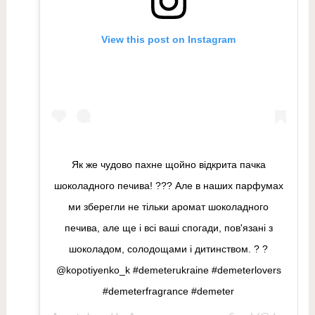
View this post on Instagram
Як же чудово пахне щойно відкрита пачка
шоколадного печива! ??? Але в наших парфумах
ми зберегли не тільки аромат шоколадного
печива, але ще і всі ваші спогади, пов'язані з
шоколадом, солодощами і дитинством. ? ?
@kopotiyenko_k #demeterukraine #demeterlovers
#demeterfragrance #demeter