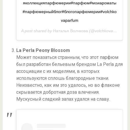
яколлекцияпарфюмерии#парфюм#моиароматы
#парфюмерныйблог#блогопарфюмерии#volchko
vaparfum
A post shared by
Наталья Волчкова
(@volchkovaparfum) on
La Perla Peony Blossom
Может показаться странным, что этот парфюм
был разработан бельевым брендом La Perla для
ассоциации с их моделями, в которых
используются сплошь благородные ткани.
Неизвестно, как им это удалось, но во флаконе
скрывается добротная доза влечения.
Мускусный сладкий запах удался на славу.