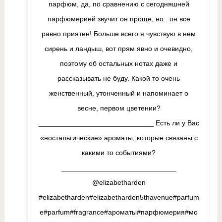
парфюм, да, по сравнению с сегодняшней
парфюмерией звучит он проще, но.. он все
равно приятен! Больше всего я чувствую в нем
сирень и ландыш, вот прям явно и очевидно,
поэтому об остальных нотах даже и
рассказывать не буду. Какой то очень
женственный, утонченный и напоминает о
весне, первом цветении?
_____________________________ Есть ли у Вас
«ностальгические» ароматы, которые связаны с
какими то событиями?
_____________________________
@elizabetharden
#elizabetharden#elizabetharden5thavenue#parfum
e#parfum#fragrance#ароматы#парфюмерия#мо