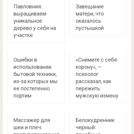
Павловния:
Завещание
выращиваем
матери, что
уникальное
оказалось
дерево у себя на
пустышкой
участке
Ошибки в
«Снимите с себя
использовании
корону», —
бытовой техники,
психолог
из-за которых мы
рассказал, как
ее постепенно
пережить
портим
мужскую измену
Массажер для
Белокудренник
шеи и плеч:
черный: