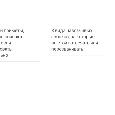
и приметы,
3 вида навязчивых
ые спасают
звонков, на которые
 если
не стоит отвечать или
овать
перезванивать
льно