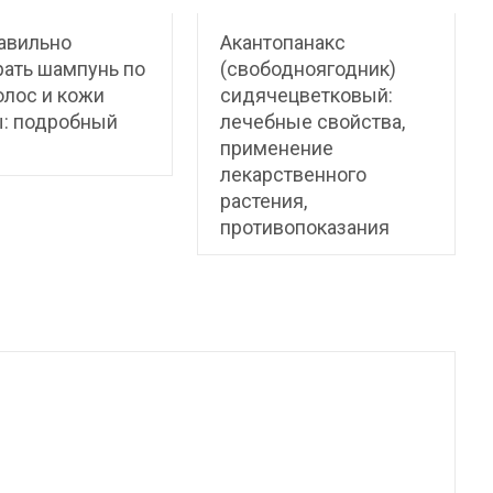
авильно
Акантопанакс
ать шампунь по
(свободноягодник)
олос и кожи
сидячецветковый:
ы: подробный
лечебные свойства,
применение
лекарственного
растения,
противопоказания