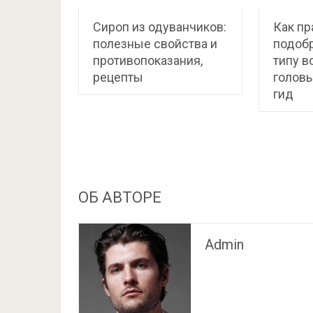
Сироп из одуванчиков:
Как пр
полезные свойства и
подобр
противопоказания,
типу в
рецепты
голов
гид
ОБ АВТОРЕ
Admin