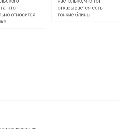
льского
настолько, что тот
та, что
отказывается есть
ьно относится
тонкие блины
ике
о
авторизоваться
.