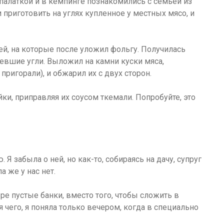
 палаткой и в кемпинге познакомились с семьей из
 приготовить на углях купленное у местных мясо, и
ей, на которые после уложил фольгу. Получилась
ревшие угли. Выложил на камни куски мяса,
ригорали), и обжарил их с двух сторон.
ки, приправляя их соусом ткемали. Попробуйте, это
Я забыла о ней, но как-то, собираясь на дачу, супруг
а же у нас нет.
е пустые банки, вместо того, чтобы сложить в
чего, я поняла только вечером, когда в специально