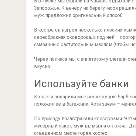
В отпуске мы ездили на Кавказ, отдыхали с
Запорожья. К вечеру на берегу моря решили
муж предложил оригинальный способ.
В костре он нагрел несколько плоских камн
своеобразная сковорода, а под ней – прого
смазанные растительным маслом (чтобы не п
Через полчаса мы с аппетитом уплетали стей
вкусно.
Используйте банки
Коллеги подарили мне решетку для барбекю. 
положил ее в багажник. Хотя зачем – мангал
По приезду позавтракали консервами. Четыр
мусорный пакет, муж вымыл и отложил. Для 
отведенном месте горел костер.