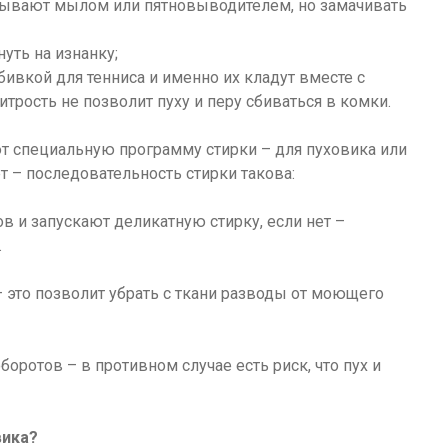
тывают мылом или пятновыводителем, но замачивать
уть на изнанку;
бивкой для тенниса и именно их кладут вместе с
трость не позволит пуху и перу сбиваться в комки.
 специальную программу стирки – для пуховика или
т – последовательность стирки такова:
ов и запускают деликатную стирку, если нет –
.
это позволит убрать с ткани разводы от моющего
ротов – в противном случае есть риск, что пух и
вика?