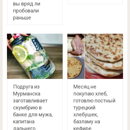
вы вряд ли
пробовали
раньше
Подруга из
Месяц не
Мурманска
покупаю хлеб,
заготавливает
готовлю постный
скумбрию в
турецкий
банке для мужа,
хлебушек,
капитана
базламу на
дальнего
кефире,