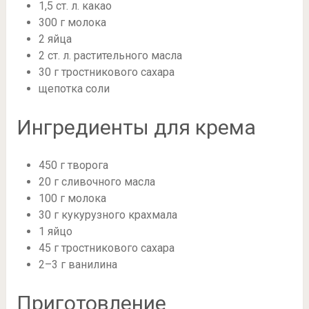
1,5 ст. л. какао
300 г молока
2 яйца
2 ст. л. растительного масла
30 г тростникового сахара
щепотка соли
Ингредиенты для крема
450 г творога
20 г сливочного масла
100 г молока
30 г кукурузного крахмала
1 яйцо
45 г тростникового сахара
2–3 г ванилина
Приготовление