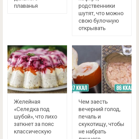
плаванья
родственники
шутят, что можно
свою булочную
открывать
Желейная
Чем заесть
«Селедка под
вечерний голод,
шубой», что лихо
печаль и
заткнет за пояс
скукотищу, чтобы
классическую
не набрать
лишнего