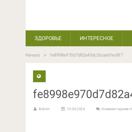
ЗДОРОВЬЕ
ИНТЕРЕСНОЕ
Начало
fe8998e970d7d82a43dc26caebfec8f7
fe8998e970d7d82a
Admin
15.04.2024
Комментариев 