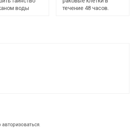
ить таинство
раковые клетки в
каном воды
течение 48 часов.
о
авторизоваться
.