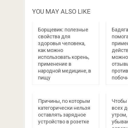
YOU MAY ALSO LIKE
Борщевик: полезные
Бадяга
свойства для
помога
здоровья человека,
приме
как можно
действ
использовать корень,
можно 
применение в
отзыв
народной медицине, в
против
пищу
побоч
Причины, по которым
Чтобы 
категорически нельзя
всех д
оставлять зарядное
утром,
устройство в розетке
убыва