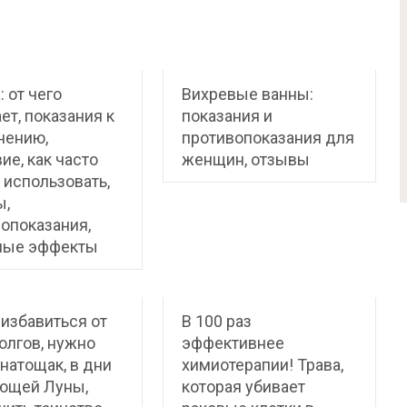
: от чего
Вихревые ванны:
ет, показания к
показания и
нению,
противопоказания для
ие, как часто
женщин, отзывы
использовать,
ы,
опоказания,
ные эффекты
избавиться от
В 100 раз
олгов, нужно
эффективнее
 натощак, в дни
химиотерапии! Трава,
ющей Луны,
которая убивает